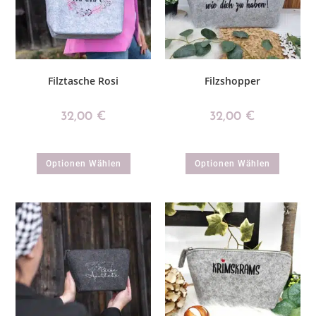
Filztasche Rosi
Filzshopper
32,00
€
32,00
€
Optionen Wählen
Optionen Wählen