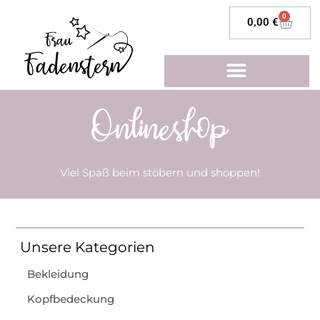
0
0,00
€
Onlineshop
Viel Spaß beim stöbern und shoppen!
Unsere Kategorien
Bekleidung
Kopfbedeckung