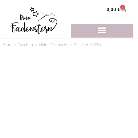
0
0,00
€
Start
>
Taschen
>
kleine Filztasche
>
Tascherl KLEIN