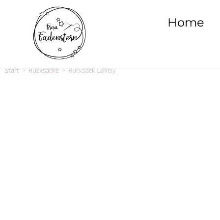
Home
Start
>
Rucksäcke
>
Rucksack Lovely