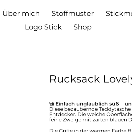
Über mich
Stoffmuster
Stickm
Logo Stick
Shop
Rucksack Lovel
🎒
Einfach unglaublich süß – un
Diese bezaubernde Teddytasche is
Entdecker. Die weiche Oberfläch
feine Zweige mit zarten blauen De
Die Griffe in der warmen Farbe
B