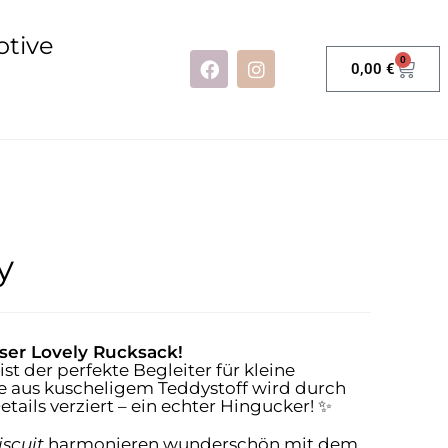
otive
0
0,00
€
y
ser Lovely Rucksack!
t der perfekte Begleiter für kleine
e aus kuscheligem Teddystoff wird durch
tails verziert – ein echter Hingucker! ✨
iscuit
harmonieren wunderschön mit dem