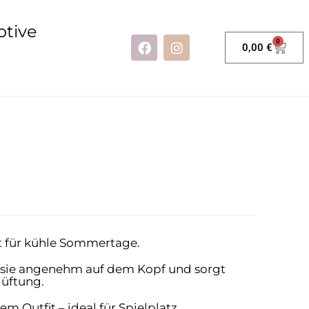
otive
0
0,00
€
kt für kühle Sommertage.
t sie angenehm auf dem Kopf und sorgt
lüftung.
m Outfit – ideal für Spielplatz,