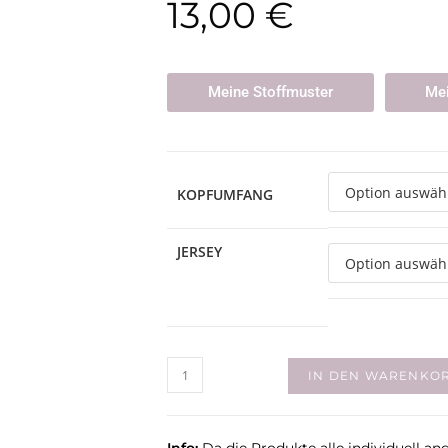
13,00
€
Meine Stoffmuster
Mei
KOPFUMFANG
JERSEY
IN DEN WARENKO