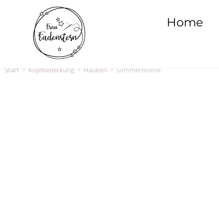
Home
Start
>
Kopfbedeckung
>
Hauben
>
Sommerbeanie