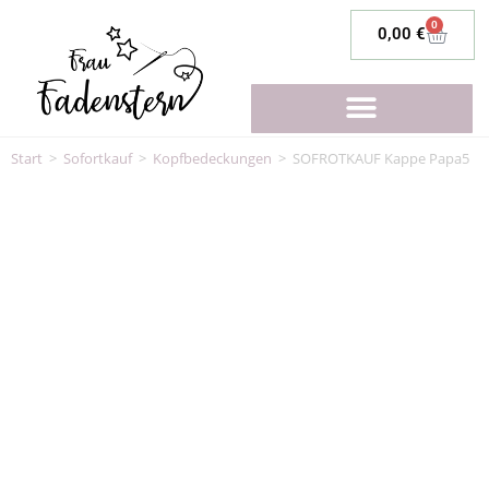
0
0,00
€
Start
>
Sofortkauf
>
Kopfbedeckungen
>
SOFROTKAUF Kappe Papa5