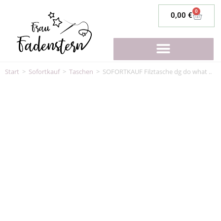
0
0,00
€
Start
>
Sofortkauf
>
Taschen
>
SOFORTKAUF Filztasche dg do what ..